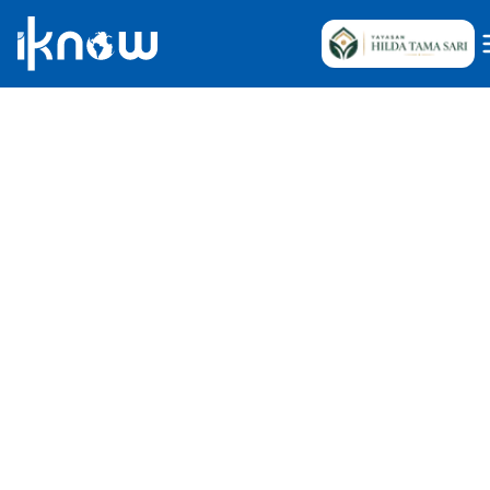
Iknow Team
Jun 29, 2026
•
4
Reads
Indonesia